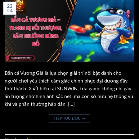
23
Th1
Bắn cá Vương Giả là lựa chọn giải trí nổi bật dành cho
người chơi yêu thích cảm giác chinh phục đại dương đầy
thử thách. Xuất hiện tại SUNWIN, tựa game không chỉ gây
ấn tượng nhờ hình ảnh sắc nét, mà còn sở hữu hệ thống vũ
khí và phần thưởng hấp dẫn. […]
TIẾP TỤC ĐỌC
→