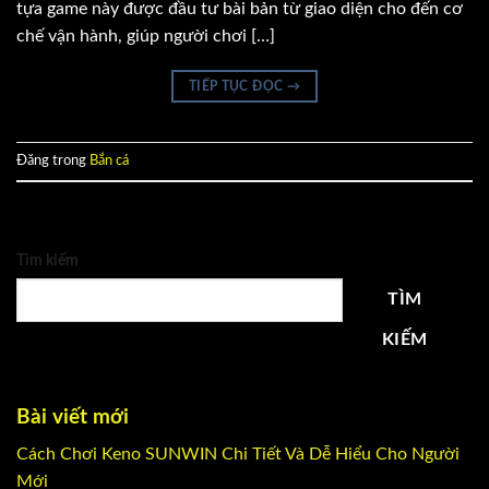
tựa game này được đầu tư bài bản từ giao diện cho đến cơ
chế vận hành, giúp người chơi […]
TIẾP TỤC ĐỌC
→
Đăng trong
Bắn cá
Tìm kiếm
TÌM
KIẾM
Bài viết mới
Cách Chơi Keno SUNWIN Chi Tiết Và Dễ Hiểu Cho Người
Mới