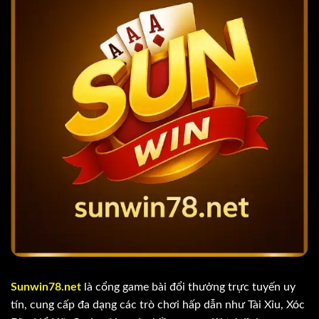
Sunwin78.net
là cổng game bài đổi thưởng trực tuyến uy
tín, cung cấp đa dạng các trò chơi hấp dẫn như Tài Xỉu, Xóc