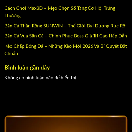
Cách Chơi Max3D – Mẹo Chọn Số Tăng Cơ Hội Trúng
Thưởng
Bắn Cá Thần Rồng SUNWIN – Thế Giới Đại Dương Rực Rỡ
Bắn Cá Vua Săn Cá – Chinh Phục Boss Giá Trị Cao Hấp Dẫn
Kèo Chấp Bóng Đá – Những Kèo Mới 2026 Và Bí Quyết Bắt
Chuẩn
Bình luận gần đây
Không có bình luận nào để hiển thị.