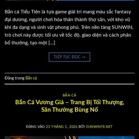
Bắn cá Tiểu Tiên là tựa game giải trí mang màu sắc fantasy
đại dương, người chơi hóa thân thành thợ săn, với kho vũ
khí đa dạng và sinh vật phong phú. Trên nền tảng SUNWIN,
trò chơi này được tối ưu về tốc độ, giao diện và cách phân
bổ thưởng, tạo một […]
TIẾP TỤC ĐỌC
→
Đăng trong
Bắn cá
BẮN CÁ
Bắn Cá Vương Giả – Trang Bị Tối Thượng,
Săn Thưởng Bùng Nổ
ĐĂNG VÀO
23 THÁNG 1, 2026
BỞI
SUNWIN78.NET