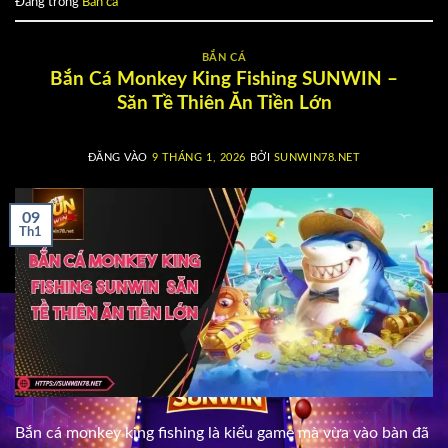
Đăng trong
Bắn cá
BẮN CÁ
Bắn Cá Monkey King Fishing SUNWIN –
Săn Tề Thiên Ăn Tiền Lớn
ĐĂNG VÀO
9 THÁNG 1, 2026
BỞI
SUNWIN78.NET
09
Th1
Bắn cá monkey king fishing là kiểu game mà vừa vào bàn đã