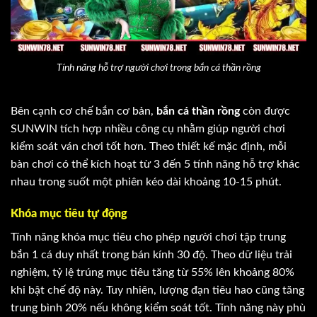
Tính năng hỗ trợ người chơi trong bắn cá thần rồng
Bên cạnh cơ chế bắn cơ bản,
bắn cá thần rồng
còn được
SUNWIN tích hợp nhiều công cụ nhằm giúp người chơi
kiểm soát ván chơi tốt hơn. Theo thiết kế mặc định, mỗi
bàn chơi có thể kích hoạt từ 3 đến 5 tính năng hỗ trợ khác
nhau trong suốt một phiên kéo dài khoảng 10-15 phút.
Khóa mục tiêu tự động
Tính năng khóa mục tiêu cho phép người chơi tập trung
bắn 1 cá duy nhất trong bán kính 30 độ. Theo dữ liệu trải
nghiệm, tỷ lệ trúng mục tiêu tăng từ 55% lên khoảng 80%
khi bật chế độ này. Tuy nhiên, lượng đạn tiêu hao cũng tăng
trung bình 20% nếu không kiểm soát tốt. Tính năng này phù