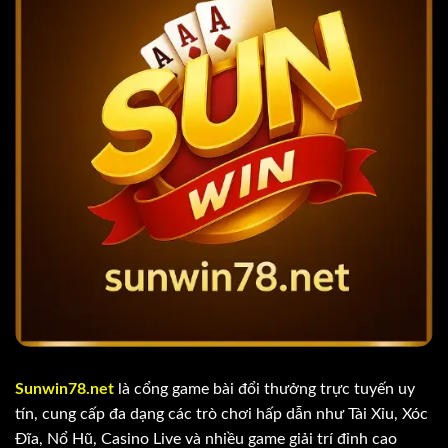
Sunwin78.net
là cổng game bài đổi thưởng trực tuyến uy
tín, cung cấp đa dạng các trò chơi hấp dẫn như Tài Xỉu, Xóc
Đĩa, Nổ Hũ, Casino Live và nhiều game giải trí đỉnh cao