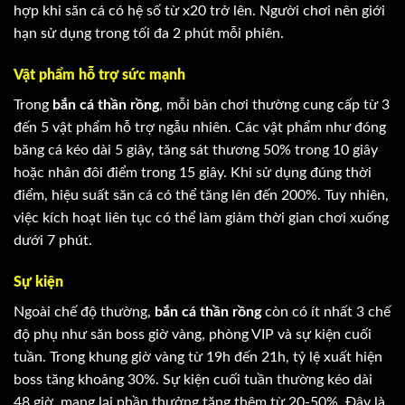
hợp khi săn cá có hệ số từ x20 trở lên. Người chơi nên giới
hạn sử dụng trong tối đa 2 phút mỗi phiên.
Vật phẩm hỗ trợ sức mạnh
Trong
bắn cá thần rồng
, mỗi bàn chơi thường cung cấp từ 3
đến 5 vật phẩm hỗ trợ ngẫu nhiên. Các vật phẩm như đóng
băng cá kéo dài 5 giây, tăng sát thương 50% trong 10 giây
hoặc nhân đôi điểm trong 15 giây. Khi sử dụng đúng thời
điểm, hiệu suất săn cá có thể tăng lên đến 200%. Tuy nhiên,
việc kích hoạt liên tục có thể làm giảm thời gian chơi xuống
dưới 7 phút.
Sự kiện
Ngoài chế độ thường,
bắn cá thần rồng
còn có ít nhất 3 chế
độ phụ như săn boss giờ vàng, phòng VIP và sự kiện cuối
tuần. Trong khung giờ vàng từ 19h đến 21h, tỷ lệ xuất hiện
boss tăng khoảng 30%. Sự kiện cuối tuần thường kéo dài
48 giờ, mang lại phần thưởng tăng thêm từ 20-50%. Đây là