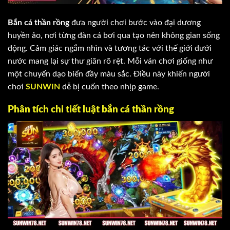
Bắn cá thần rồng
đưa người chơi bước vào đại dương
huyền ảo, nơi từng đàn cá bơi qua tạo nên không gian sống
động. Cảm giác ngắm nhìn và tương tác với thế giới dưới
nước mang lại sự thư giãn rõ rệt. Mỗi ván chơi giống như
một chuyến dạo biển đầy màu sắc. Điều này khiến người
chơi
SUNWIN
dễ bị cuốn theo nhịp game.
Phân tích chi tiết luật bắn cá thần rồng