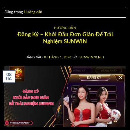
Đăng trong
Hướng dẫn
HƯỚNG DẪN
Đăng Ký – Khởi Đầu Đơn Giản Để Trải
Nghiệm SUNWIN
ĐĂNG VÀO
8 THÁNG 1, 2026
BỞI
SUNWIN78.NET
08
Th1