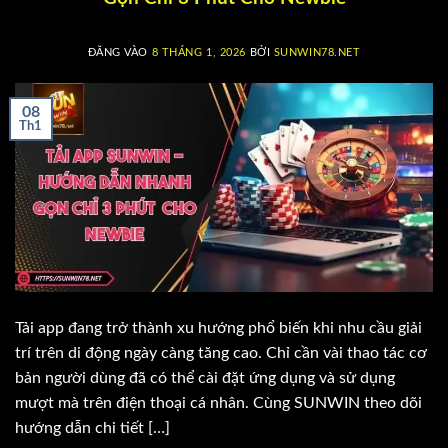
ĐĂNG VÀO
8 THÁNG 1, 2026
BỞI
SUNWIN78.NET
08
Th1
Tải app đang trở thành xu hướng phổ biến khi nhu cầu giải
trí trên di động ngày càng tăng cao. Chỉ cần vài thao tác cơ
bản người dùng đã có thể cài đặt ứng dụng và sử dụng
mượt mà trên điện thoại cá nhân. Cùng SUNWIN theo dõi
hướng dẫn chi tiết […]