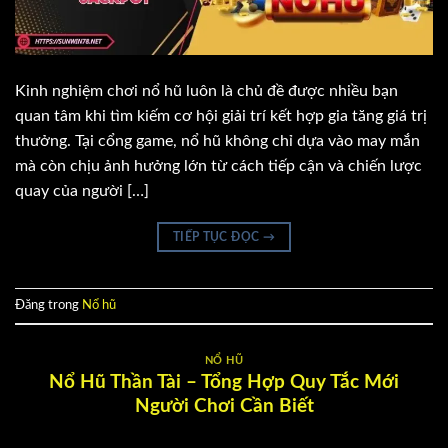
Kinh nghiệm chơi nổ hũ luôn là chủ đề được nhiều bạn
quan tâm khi tìm kiếm cơ hội giải trí kết hợp gia tăng giá trị
thưởng. Tại cổng game, nổ hũ không chỉ dựa vào may mắn
mà còn chịu ảnh hưởng lớn từ cách tiếp cận và chiến lược
quay của người […]
TIẾP TỤC ĐỌC
→
Đăng trong
Nổ hũ
NỔ HŨ
Nổ Hũ Thần Tài – Tổng Hợp Quy Tắc Mới
Người Chơi Cần Biết