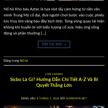
Nổ hũ Kho báu Aztec là tựa slot lấy cảm hứng từ nền văn
minh Trung Mỹ cổ đại, đưa người chơi bước vào cuộc phiêu
lưu truy tìm vàng báu đầy kịch tính. Từng vòng quay tái hiện
không khí huyền bí với biểu tượng cổ xưa, hiệu ứng sống
động và phần thưởng […]
TIẾP TỤC ĐỌC
→
Đăng trong
Nổ hũ
LIVE CASINO
Sicbo Là Gì? Hướng Dẫn Chi Tiết A-Z Và Bí
Quyết Thắng Lớn
ĐĂNG VÀO
8 THÁNG 1, 2026
BỞI
SUNWIN78.NET