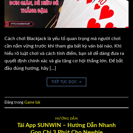
Cách chơi Blackjack là yếu tố quan trọng mà người chơi
cần nắm vững trước khi tham gia bất kỳ ván bài nào. Khi
hiểu rõ luật chơi và cách tính điểm, bạn sẽ dễ dàng đưa ra
quyết định chính xác và gia tăng cơ hội thắng lớn. Để bắt
đầu đúng hướng, hãy […]
TIẾP TỤC ĐỌC
→
Đăng trong
Game bài
HƯỚNG DẪN
Tải App SUNWIN – Hướng Dẫn Nhanh
Gọn Chỉ 3 Phút Cho Newbie