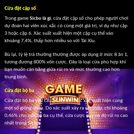
Cửa đặt cặp số
Trong game
Sicbo là gì
, cửa đặt cặp số cho phép người chơi
dự đoán hai viên xúc xắc có cùng một giá trị, ví dụ như cặp
3 hoặc cặp 6. Xác suất xuất hiện một cặp cụ thể vào
khoảng 7,4%, thấp hơn nhiều so với Tài Xỉu.
Bù lại, tỷ lệ trả thưởng thường được áp dụng ở mức 8 ăn 1,
tương đương 800% vốn cược. Đây là loại cửa phù hợp khi
bạn muốn cân bằng giữa rủi ro và mức thưởng cao hơn
trung bình.
Cửa đặt bộ ba
Cửa đặt bộ ba yêu cầu cả ba viên xúc xắc xuất hiện cùng
một số giống nhau. Do xác suất xảy ra rất thấp, chỉ khoảng
0,46% cho mỗi bộ ba cụ thể, cửa cược này có độ rủi ro cao
nhất trong Sicbo.