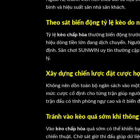
bình và hiệu suất sân nhà sân khách.
Theo sát biến động tỷ lệ kèo do n
Tỷ lệ
kèo chấp hòa
thường biến động trước g
hiệu dòng tiền lớn đang dịch chuyển. Người
định. Sân chơi SUNWIN uy tín thường cập n
lý.
Xây dựng chiến lược đặt cược hợp
Không nên dồn toàn bộ ngân sách vào một 
mức cược cố định cho từng trận giúp người 
trận đấu có tính phòng ngự cao và ít biến đ
Tránh vào kèo quá sớm khi thông 
Vào
kèo chấp hòa
quá sớm có thể khiến bạn
chiến thuật. Chờ sát giờ thi đấu giúp dữ li