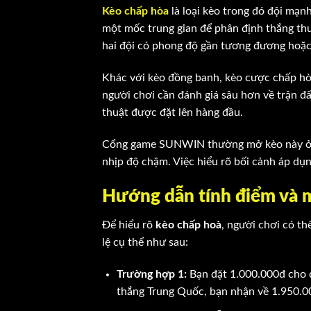
Kèo chấp hòa
là loại kèo trong đó đội mạn
một mốc trung gian để phân định thắng thu
hai đội có phong độ gần tương đương hoặc
Khác với kèo đồng banh, kèo cược chấp hò
người chơi cần đánh giá sâu hơn về trận đấ
thuật được đặt lên hàng đầu.
Cổng game SUNWIN thường mở kèo này ở nhữ
nhịp độ chậm. Việc hiểu rõ bối cảnh áp dụn
Hướng dẫn tính điểm và m
Để hiểu rõ
kèo chấp hoà
, người chơi có t
lệ cụ thể như sau:
Trường hợp 1:
Bạn đặt 1.000.000đ cho đ
thắng Trung Quốc, bạn nhận về 1.950.00