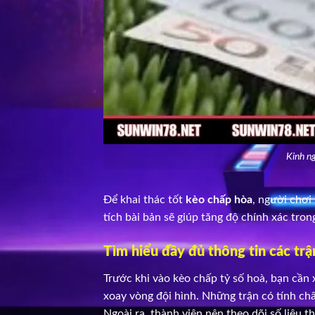
Kinh ng
Để khai thác tốt
kèo chấp hòa
, người chơi
tích bài bản sẽ giúp tăng độ chính xác tron
Tìm hiểu đầy đủ thông tin các tr
Trước khi vào kèo chấp tỷ số hoà, bạn cần
xoay vòng đội hình. Những trận có tính ch
Ngoài ra, thành viên nên theo dõi số liệu t