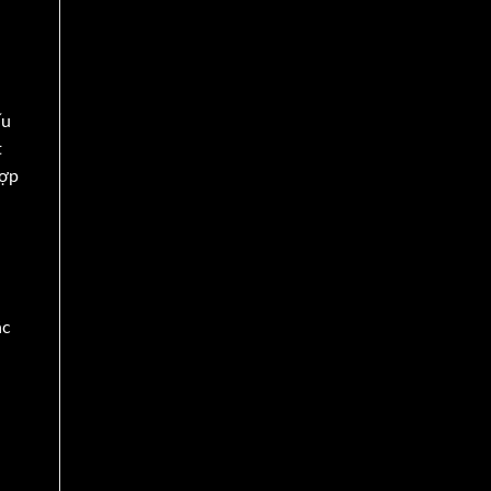
ấu
t
hợp
ác