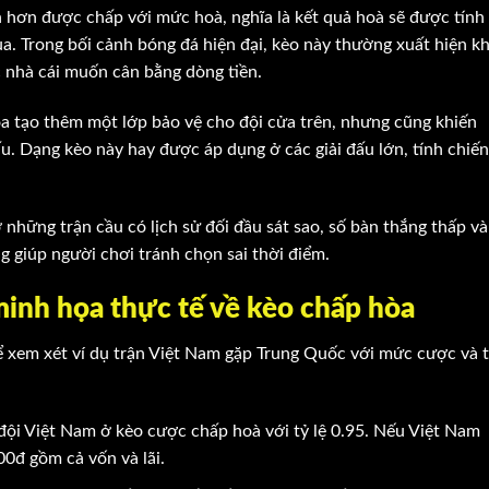
h hơn được chấp với mức hoà, nghĩa là kết quả hoà sẽ được tính 
a. Trong bối cảnh bóng đá hiện đại, kèo này thường xuất hiện kh
 nhà cái muốn cân bằng dòng tiền.
a tạo thêm một lớp bảo vệ cho đội cửa trên, nhưng cũng khiến
u. Dạng kèo này hay được áp dụng ở các giải đấu lớn, tính chiến
ng trận cầu có lịch sử đối đầu sát sao, số bàn thắng thấp và
g giúp người chơi tránh chọn sai thời điểm.
inh họa thực tế về kèo chấp hòa
hể xem xét ví dụ trận Việt Nam gặp Trung Quốc với mức cược và 
ội Việt Nam ở kèo cược chấp hoà với tỷ lệ 0.95. Nếu Việt Nam
0đ gồm cả vốn và lãi.