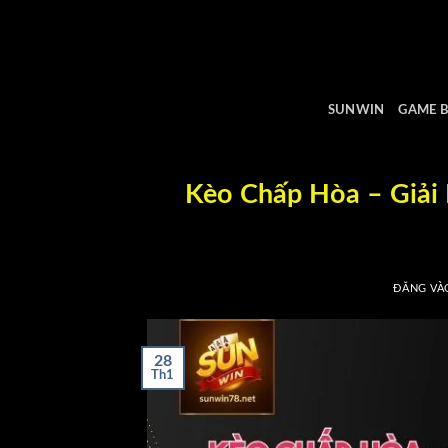
Bỏ
qua
nội
dung
SUNWIN
GAME B
Kèo Chấp Hòa – Giải
ĐĂNG V
28
Th1