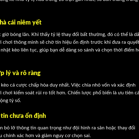
hà cái niêm yết
iờ bóng lăn. Khi thấy tỷ lệ thay đổi bất thường, đó có thể là d
 chơi thông minh sẽ chờ tín hiệu ổn định trước khi đưa ra quyế
hật kèo liên tục, giúp bạn dễ dàng so sánh và chọn thời điểm 
 lý và rõ ràng
kèo cá cược chấp hòa duy nhất. Việc chia nhỏ vốn và xác định
chơi kiểm soát rủi ro tốt hơn. Chiến lược phổ biến là ưu tiên c
ộng tỷ số.
tin chưa ổn định
 bỏ lỡ thông tin quan trọng như đội hình ra sân hoặc thay đổi
ệu chính xác hơn và giảm nguy cơ chọn sai.