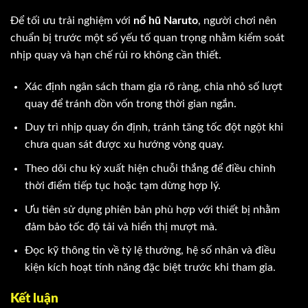
Để tối ưu trải nghiệm với
nổ hũ Naruto
, người chơi nên
chuẩn bị trước một số yếu tố quan trọng nhằm kiểm soát
nhịp quay và hạn chế rủi ro không cần thiết.
Xác định ngân sách tham gia rõ ràng, chia nhỏ số lượt
quay để tránh dồn vốn trong thời gian ngắn.
Duy trì nhịp quay ổn định, tránh tăng tốc đột ngột khi
chưa quan sát được xu hướng vòng quay.
Theo dõi chu kỳ xuất hiện chuỗi thắng để điều chỉnh
thời điểm tiếp tục hoặc tạm dừng hợp lý.
Ưu tiên sử dụng phiên bản phù hợp với thiết bị nhằm
đảm bảo tốc độ tải và hiển thị mượt mà.
Đọc kỹ thông tin về tỷ lệ thưởng, hệ số nhân và điều
kiện kích hoạt tính năng đặc biệt trước khi tham gia.
Kết luận