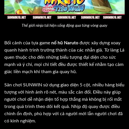
Thế giới ninja tái hiện sống động qua từng vòng quay
Bối cảnh của tựa game
nổ hũ Naruto
được xây dựng xoay
quanh hành trình trưởng thành của các nhẫn giả. Từ làng Lá
quen thuộc cho đến những biểu tượng đại diện cho sức
mạnh và ý chí, mọi chi tiết đều được thiết kế nhằm tạo cảm
giác liền mạch khi tham gia quay hũ.
Sân chơi SUNWIN sử dụng giao diện 5 cột, nhiều hàng biểu
tượng với hình ảnh rõ nét, màu sắc cân đối. Điều này giúp
người chơi dễ nhận diện tổ hợp thắng mà không bị rối mắt
trong quá trình theo dõi kết quả. Nhịp độ quay được điều
chỉnh ổn định, phù hợp với cả người mới lẫn người chơi đã
có kinh nghiệm.