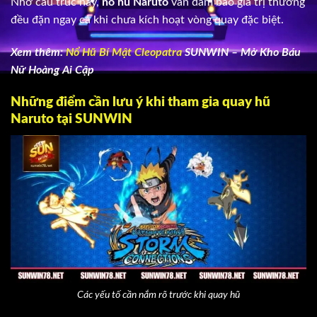
Nhờ cấu trúc này,
nổ hũ Naruto
vẫn đảm bảo giá trị thưởng
đều đặn ngay cả khi chưa kích hoạt vòng quay đặc biệt.
Xem thêm:
Nổ Hũ Bí Mật Cleopatra
SUNWIN – Mở Kho Báu
Nữ Hoàng Ai Cập
Những điểm cần lưu ý khi tham gia quay hũ
Naruto tại SUNWIN
Các yếu tố cần nắm rõ trước khi quay hũ