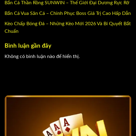
Bắn Cá Thần Rồng SUNWIN – Thế Giới Đại Dương Rực Rỡ
Bắn Cá Vua Săn Cá – Chinh Phục Boss Giá Trị Cao Hấp Dẫn
Kèo Chấp Bóng Đá – Những Kèo Mới 2026 Và Bí Quyết Bắt
Chuẩn
Bình luận gần đây
Không có bình luận nào để hiển thị.